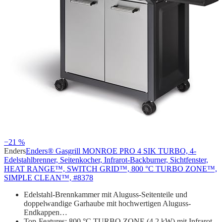
−21 %
Enders
Enders® Gasgrill MONROE PRO 4 SIK TURBO, 4-
Edelstahlbrenner, Seitenkocher, Infrarot-Backburner, Sichtfenster,
HEAT RANGE™, SWITCH GRID™, 800 °C TURBO ZONE™,
SIMPLE CLEAN™, #8378
Edelstahl-Brennkammer mit Aluguss-Seitenteile und
doppelwandige Garhaube mit hochwertigen Aluguss-
Endkappen…
Top-Features: 800 °C TURBO ZONE (4,2 kW) mit Infrarot-