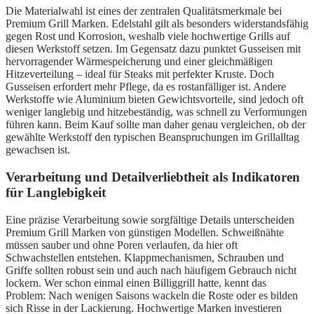
Die Materialwahl ist eines der zentralen Qualitätsmerkmale bei
Premium Grill Marken. Edelstahl gilt als besonders widerstandsfähig
gegen Rost und Korrosion, weshalb viele hochwertige Grills auf
diesen Werkstoff setzen. Im Gegensatz dazu punktet Gusseisen mit
hervorragender Wärmespeicherung und einer gleichmäßigen
Hitzeverteilung – ideal für Steaks mit perfekter Kruste. Doch
Gusseisen erfordert mehr Pflege, da es rostanfälliger ist. Andere
Werkstoffe wie Aluminium bieten Gewichtsvorteile, sind jedoch oft
weniger langlebig und hitzebeständig, was schnell zu Verformungen
führen kann. Beim Kauf sollte man daher genau vergleichen, ob der
gewählte Werkstoff den typischen Beanspruchungen im Grillalltag
gewachsen ist.
Verarbeitung und Detailverliebtheit als Indikatoren
für Langlebigkeit
Eine präzise Verarbeitung sowie sorgfältige Details unterscheiden
Premium Grill Marken von günstigen Modellen. Schweißnähte
müssen sauber und ohne Poren verlaufen, da hier oft
Schwachstellen entstehen. Klappmechanismen, Schrauben und
Griffe sollten robust sein und auch nach häufigem Gebrauch nicht
lockern. Wer schon einmal einen Billiggrill hatte, kennt das
Problem: Nach wenigen Saisons wackeln die Roste oder es bilden
sich Risse in der Lackierung. Hochwertige Marken investieren