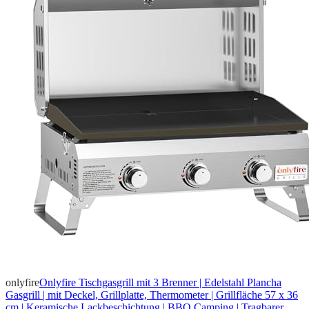
onlyfire
Onlyfire Tischgasgrill mit 3 Brenner | Edelstahl Plancha
Gasgrill | mit Deckel, Grillplatte, Thermometer | Grillfläche 57 x 36
cm | Keramische Lackbeschichtung | BBQ Camping | Tragbarer