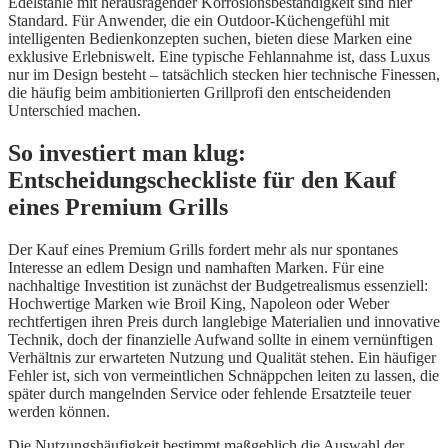
Edelstähle mit herausragender Korrosionsbeständigkeit sind hier
Standard. Für Anwender, die ein Outdoor-Küchengefühl mit
intelligenten Bedienkonzepten suchen, bieten diese Marken eine
exklusive Erlebniswelt. Eine typische Fehlannahme ist, dass Luxus
nur im Design besteht – tatsächlich stecken hier technische Finessen,
die häufig beim ambitionierten Grillprofi den entscheidenden
Unterschied machen.
So investiert man klug:
Entscheidungscheckliste für den Kauf
eines Premium Grills
Der Kauf eines Premium Grills fordert mehr als nur spontanes
Interesse an edlem Design und namhaften Marken. Für eine
nachhaltige Investition ist zunächst der Budgetrealismus essenziell:
Hochwertige Marken wie Broil King, Napoleon oder Weber
rechtfertigen ihren Preis durch langlebige Materialien und innovative
Technik, doch der finanzielle Aufwand sollte in einem vernünftigen
Verhältnis zur erwarteten Nutzung und Qualität stehen. Ein häufiger
Fehler ist, sich von vermeintlichen Schnäppchen leiten zu lassen, die
später durch mangelnden Service oder fehlende Ersatzteile teuer
werden können.
Die Nutzungshäufigkeit bestimmt maßgeblich die Auswahl der