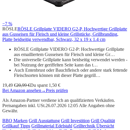
−7 %
RÖSLE
RÖSLE Grillplatte VIDERO G2-P, Hochwertige Grillplatte
aus Gusseisen für Fleisch und kleine Grillstücke, Grillbranding,
Platte beidseitig verwendbar, Schwarz, 32 x 19 x 1.4 cm
RÖSLE Grillplatte VIDERO G2-P: Hochwertige Grillplatte
aus emailliertem Gusseisen für Fleisch und kleine Gr…
Die universelle Grillplatte kann beidseitig verwendet werden -
bei Nutzung der geriffelten Seite kann das t…
Auch Entenbrust oder Bauchfleisch oder andere stark fettende
Fleischsorten können mit dieser Platte gegrill…
19,49 €
20,99 €
Du sparst 1,50 €
Bei Amazon ansehen
→
Preis prüfen
Als Amazon-Partner verdiene ich an qualifizierten Verkäufen.
Preisangaben inkl. USt.26.07.2026 12:05 Alle Angaben ohne
Gewähr.
BBQ Marken
Grill Ausstattung
Grill Investition
Grill Qualität
Grillkauf Tipps
Grillmaterial Edelstahl
Grilltechnik Übersicht