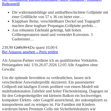
Balkongrill
Die widerstandsfähige und antihaftbeschichtete Grillplatte mit
einer Grillfläche von 57 x 36 cm bietet eine…
Klappbare Beine, verschließbarer Deckel und Tragegriff
machen diese tragbare Propangas-Grillplatte perfekt…
Aus robustem Edelstahl gefertigt, hält hohen
Grilltemperaturen stand und vermeidet Korrosion. 3
Gasbrenner…
239,99 €
249,99 €
Du sparst 10,00 €
Bei Amazon ansehen
→
Preis prüfen
Als Amazon-Partner verdiene ich an qualifizierten Verkäufen.
Preisangaben inkl. USt.26.07.2026 12:05 Alle Angaben ohne
Gewähr.
Um die optimale Investition zu verdeutlichen, lassen sich
verschiedene Anwenderprofile skizzieren: Ein passionierter
Grillprofi mit häufigen Events profitiert von einem Modell mit
multifunktionalem Zubehör und hoher Flächenleistung. Dagegen ist
für den Gelegenheitgriller mit kleinem Balkon ein hochwertiger,
kompakter Elektro- oder Gasgrill ausreichend, der unkompliziert zu
transportieren und zu reinigen ist. Für Familien mit Kindern
wiederum bieten Premium Grills mit Sicherheitsfeatures wie