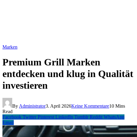
Marken
Premium Grill Marken
entdecken und klug in Qualität
investieren
By
Administrator
3. April 2026
Keine Kommentare
10 Mins
Read
Facebook
Twitter
Pinterest
LinkedIn
Tumblr
Reddit
WhatsApp
Email