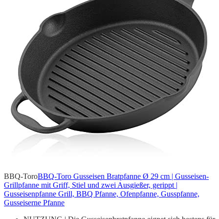
BBQ-Toro
BBQ-Toro Gusseisen Bratpfanne Ø 29 cm | Gusseisen-
Grillpfanne mit Griff, Stiel und zwei Ausgießer, gerippt |
Gusseisenpfanne Grill, BBQ Pfanne, Ofenpfanne, Gusspfanne,
Gusseiserne Pfanne