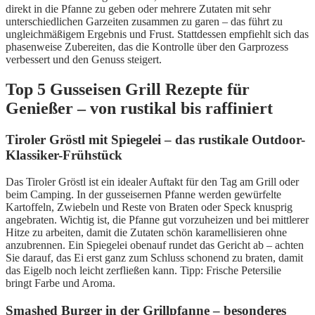
direkt in die Pfanne zu geben oder mehrere Zutaten mit sehr
unterschiedlichen Garzeiten zusammen zu garen – das führt zu
ungleichmäßigem Ergebnis und Frust. Stattdessen empfiehlt sich das
phasenweise Zubereiten, das die Kontrolle über den Garprozess
verbessert und den Genuss steigert.
Top 5 Gusseisen Grill Rezepte für
Genießer – von rustikal bis raffiniert
Tiroler Gröstl mit Spiegelei – das rustikale Outdoor-
Klassiker-Frühstück
Das Tiroler Gröstl ist ein idealer Auftakt für den Tag am Grill oder
beim Camping. In der gusseisernen Pfanne werden gewürfelte
Kartoffeln, Zwiebeln und Reste von Braten oder Speck knusprig
angebraten. Wichtig ist, die Pfanne gut vorzuheizen und bei mittlerer
Hitze zu arbeiten, damit die Zutaten schön karamellisieren ohne
anzubrennen. Ein Spiegelei obenauf rundet das Gericht ab – achten
Sie darauf, das Ei erst ganz zum Schluss schonend zu braten, damit
das Eigelb noch leicht zerfließen kann. Tipp: Frische Petersilie
bringt Farbe und Aroma.
Smashed Burger in der Grillpfanne – besonderes