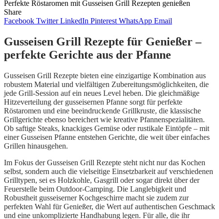
Perfekte Röstaromen mit Gusseisen Grill Rezepten genießen
Share
Facebook
Twitter
LinkedIn
Pinterest
WhatsApp
Email
Gusseisen Grill Rezepte für Genießer –
perfekte Gerichte aus der Pfanne
Gusseisen Grill Rezepte bieten eine einzigartige Kombination aus
robustem Material und vielfältigen Zubereitungsmöglichkeiten, die
jede Grill-Session auf ein neues Level heben. Die gleichmäßige
Hitzeverteilung der gusseisernen Pfanne sorgt für perfekte
Röstaromen und eine beeindruckende Grillkruste, die klassische
Grillgerichte ebenso bereichert wie kreative Pfannenspezialitäten.
Ob saftige Steaks, knackiges Gemüse oder rustikale Eintöpfe – mit
einer Gusseisen Pfanne entstehen Gerichte, die weit über einfaches
Grillen hinausgehen.
Im Fokus der Gusseisen Grill Rezepte steht nicht nur das Kochen
selbst, sondern auch die vielseitige Einsetzbarkeit auf verschiedenen
Grilltypen, sei es Holzkohle, Gasgrill oder sogar direkt über der
Feuerstelle beim Outdoor-Camping. Die Langlebigkeit und
Robustheit gusseiserner Kochgeschirre macht sie zudem zur
perfekten Wahl für Genießer, die Wert auf authentischen Geschmack
und eine unkomplizierte Handhabung legen. Für alle, die ihr