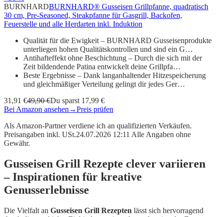
BURNHARD
BURNHARD® Gusseisen Grillpfanne, quadratisch
30 cm, Pre-Seasoned, Steakpfanne für Gasgrill, Backofen,
Feuerstelle und alle Herdarten inkl. Induktion
Qualität für die Ewigkeit – BURNHARD Gusseisenprodukte
unterliegen hohen Qualitätskontrollen und sind ein G…
Antihafteffekt ohne Beschichtung – Durch die sich mit der
Zeit bildendende Patina entwickelt deine Grillpfa…
Beste Ergebnisse – Dank langanhaltender Hitzespeicherung
und gleichmäßiger Verteilung gelingt dir jedes Ger…
31,91 €
49,90 €
Du sparst 17,99 €
Bei Amazon ansehen
→
Preis prüfen
Als Amazon-Partner verdiene ich an qualifizierten Verkäufen.
Preisangaben inkl. USt.24.07.2026 12:11 Alle Angaben ohne
Gewähr.
Gusseisen Grill Rezepte clever variieren
– Inspirationen für kreative
Genusserlebnisse
Die Vielfalt an
Gusseisen Grill Rezepten
lässt sich hervorragend