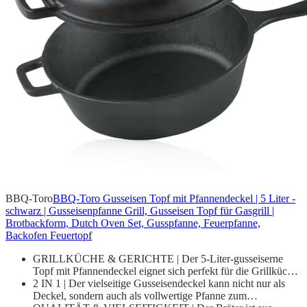
BBQ-Toro
BBQ-Toro Gusseisen Topf mit Pfannendeckel | 5 Liter -
schwarz | Gusseisenpfanne Grill, Gusseisen Topf für Gasgrill |
Brotbackform, Dutch Oven Set, Gusspfanne, Feuerpfanne,
Backofen Feuertopf
GRILLKÜCHE & GERICHTE | Der 5-Liter-gusseiserne
Topf mit Pfannendeckel eignet sich perfekt für die Grillküc…
2 IN 1 | Der vielseitige Gusseisendeckel kann nicht nur als
Deckel, sondern auch als vollwertige Pfanne zum…