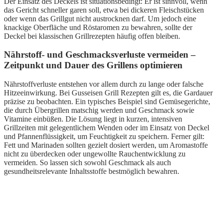
Der Einsatz des Deckels ist situationsbedingt: Er ist sinnvoll, wenn
das Gericht schneller garen soll, etwa bei dickeren Fleischstücken
oder wenn das Grillgut nicht austrocknen darf. Um jedoch eine
knackige Oberfläche und Röstaromen zu bewahren, sollte der
Deckel bei klassischen Grillrezepten häufig offen bleiben.
Nährstoff- und Geschmacksverluste vermeiden –
Zeitpunkt und Dauer des Grillens optimieren
Nährstoffverluste entstehen vor allem durch zu lange oder falsche
Hitzeeinwirkung. Bei Gusseisen Grill Rezepten gilt es, die Gardauer
präzise zu beobachten. Ein typisches Beispiel sind Gemüsegerichte,
die durch Übergrillen matschig werden und Geschmack sowie
Vitamine einbüßen. Die Lösung liegt in kurzen, intensiven
Grillzeiten mit gelegentlichem Wenden oder im Einsatz von Deckel
und Pfannenflüssigkeit, um Feuchtigkeit zu speichern. Ferner gilt:
Fett und Marinaden sollten gezielt dosiert werden, um Aromastoffe
nicht zu überdecken oder ungewollte Rauchentwicklung zu
vermeiden. So lassen sich sowohl Geschmack als auch
gesundheitsrelevante Inhaltsstoffe bestmöglich bewahren.