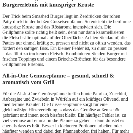
Burgererlebnis mit knuspriger Kruste
Der Trick beim Smashed Burger liegt im Zerdrücken der rohen
Patty direkt in der heißen Gusseisenpfanne: So entsteht die berühmte
knusprige Kruste und das Röstaroma intensiviert sich. Die
Grillpfanne sollte richtig heiß sein, denn nur dann karamellisieren
die Fleischsäfte optimal auf der Oberfläche. Achten Sie darauf, die
Patties nur einmal kräftig zu pressen und nicht zu oft zu wenden, das
fördert den saftigen Biss. Ein kleiner Fehler ist, zu dünn zu pressen
– das führt zu trockenem Fleisch. Kombinieren Sie den Burger mit
frischen Toppings und einem Brioche-Brötchen für das besondere
Grillpfannen-Erlebnis.
All-in-One Gemüsepfanne – gesund, schnell &
aromatisch vom Grill
Für die All-in-One Gemüsepfanne treffen bunte Paprika, Zucchini,
Aubergine und Zwiebeln in Würfeln auf ein kräftiges Olivenöl und
mediterrane Kräuter. Die Gusseisenpfanne sorgt für eine
gleichmäßige Hitzeverteilung, sodass das Gemüse außen schön
gebräunt und innen noch bissfest bleibt. Ein häufiger Fehler ist, zu
viel Gemüse auf einmal in die Pfanne zu geben – dann dünstet es
eher als dass es brät. Besser in kleineren Portionen arbeiten oder
häufiger wenden und dabei den Pfannenboden frei halten. Für mehr