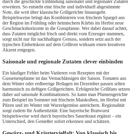
durch die geschickte Einbindung saisonaler und regionaler Zutaten
erweitern. So entsteht eine frische und individuell abgestimmte
Note, die weit über klassische Grillgerichte hinausgeht.
Beispielsweise bringt das Kombinieren von frischem Spargel aus
der Region im Frühling oder heimischem Kürbis im Herbst neue
Geschmackshorizonte in die Gusspfanne. Wer dabei darauf achtet,
dass Zutaten möglichst frisch und direkt vom Erzeuger stammen,
sorgt nicht nur für nachhaltigen Genuss, sondern setzt auch der
typischen Einheitskost auf dem Grillrost wirksam einen kreativen
Akzent entgegen.
Saisonale und regionale Zutaten clever einbinden
Ein häufiger Fehler beim Variieren von Rezepten mit der
Gusseisenpfanne ist das Vernachlässigen der Saison. Tomaten aus
dem Winter oder erdbeerige Beilagen im Dezember passen selten
harmonisch zu deftigen Grillgerichten. Erfolgreiche Grillfans setzen
daher auf saisonale Kombinationen. So kann man Pfannengerichte
zum Beispiel im Sommer mit frischem Maiskolben, im Herbst mit
Pilzen und im Winter mit Wurzelgemüse anreichern. Regionalität
sorgt zudem für Authentizität: Eine bayerische Bratwurst
beispielsweise wird durch bayerisches Sauerkraut ergänzt – ein
Unterschied, den Genießer sofort erkennen und schätzen.
Gewürz- und Kräutervielfalt: Von klassisch bis