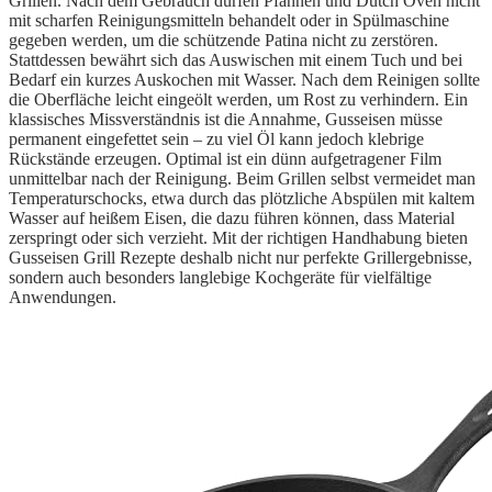
Grillen. Nach dem Gebrauch dürfen Pfannen und Dutch Oven nicht
mit scharfen Reinigungsmitteln behandelt oder in Spülmaschine
gegeben werden, um die schützende Patina nicht zu zerstören.
Stattdessen bewährt sich das Auswischen mit einem Tuch und bei
Bedarf ein kurzes Auskochen mit Wasser. Nach dem Reinigen sollte
die Oberfläche leicht eingeölt werden, um Rost zu verhindern. Ein
klassisches Missverständnis ist die Annahme, Gusseisen müsse
permanent eingefettet sein – zu viel Öl kann jedoch klebrige
Rückstände erzeugen. Optimal ist ein dünn aufgetragener Film
unmittelbar nach der Reinigung. Beim Grillen selbst vermeidet man
Temperaturschocks, etwa durch das plötzliche Abspülen mit kaltem
Wasser auf heißem Eisen, die dazu führen können, dass Material
zerspringt oder sich verzieht. Mit der richtigen Handhabung bieten
Gusseisen Grill Rezepte deshalb nicht nur perfekte Grillergebnisse,
sondern auch besonders langlebige Kochgeräte für vielfältige
Anwendungen.