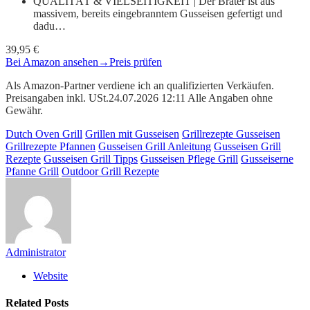
QUALITÄT & VIELSEITIGKEIT | Der Bräter ist aus
massivem, bereits eingebranntem Gusseisen gefertigt und
dadu…
39,95 €
Bei Amazon ansehen
→
Preis prüfen
Als Amazon-Partner verdiene ich an qualifizierten Verkäufen.
Preisangaben inkl. USt.24.07.2026 12:11 Alle Angaben ohne
Gewähr.
Dutch Oven Grill
Grillen mit Gusseisen
Grillrezepte Gusseisen
Grillrezepte Pfannen
Gusseisen Grill Anleitung
Gusseisen Grill
Rezepte
Gusseisen Grill Tipps
Gusseisen Pflege Grill
Gusseiserne
Pfanne Grill
Outdoor Grill Rezepte
Administrator
Website
Related
Posts