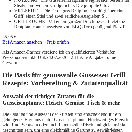
NUTZUNG | Die Gusseisenbratpfanne eignet sich bestens für
Steaks und weitere Grillgerichte. Die gerippte Ob…
VIELSEITIG | Die Eisenguss Bratpfanne verfügt über einen
Griff, einen Stiel und zwei seitliche Ausgießer. S…
GRILLKÜCHE | Mit einem großen Durchmesser bietet die
Bratpfanne aus Gusseisen von BBQ-Toro genügend Platz f…
35,95 €
Bei Amazon ansehen
→
Preis prüfen
Als Amazon-Partner verdiene ich an qualifizierten Verkäufen.
Preisangaben inkl. USt.24.07.2026 12:11 Alle Angaben ohne
Gewähr.
Die Basis für genussvolle Gusseisen Grill
Rezepte: Vorbereitung & Zutatenqualität
Auswahl der richtigen Zutaten für die
Gusseisenpfanne: Fleisch, Gemüse, Fisch & mehr
Die Qualität und Auswahl der Zutaten sind entscheidend für ein
gelungenes Ergebnis in der Gusseisenpfanne. Hochwertiges Fleisch
wie Rind, Schwein oder auch Lamm sollte frisch und gleichmäßig
geschnitten sein, um eine gleichmäßige Garung zu gewährleisten.