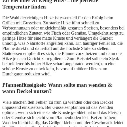
Zu viel oder zu wenig Hitze – die perfekte
Temperatur finden
Die Wahl der richtigen Hitze ist essenziell für den Erfolg beim
Grillen mit Gusseisen. Zu starke Hitze führt schnell zu
Verbrennungen oder ungleichmäßig gegarten Speisen, besonders bei
empfindlichen Zutaten wie Fisch oder Gemüse. Umgekehrt sorgt zu
geringe Hitze für eine matte Kruste und verlängert die Garzeit
unnötig, was Nährstoffe angreifen kann. Ein häufiger Fehler ist, die
Pfanne direkt und dauerhaft auf die höchste Stufe zu stellen.
Stattdessen empfiehlt es sich, die Pfanne vorzuheizen und dann die
Hitze je nach Gericht zu regulieren. Zum Beispiel sollte ein Steak
bei mittlerer bis hoher Hitze scharf angebraten werden, um eine
schöne Kruste zu entwickeln, bevor auf mittlere Hitze zum
Durchgaren reduziert wird.
Pfannenflüssigkeit: Wann sollte man wenden &
wann Deckel nutzen?
Viele machen den Fehler, zu früh zu wenden oder den Deckel
unpassend einzusetzen. Bei Gusseisenpfannen ist das Wenden
optimal, wenn sich eine stabile Kruste gebildet hat und das Fleisch
oder Gemüse sich leicht vom Pfannenboden löst. Bei zu frühem
Wenden bleibt häufig das Grillgut kleben und der Geschmack leidet.