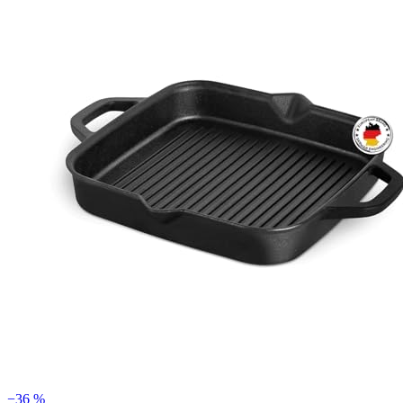
−36 %