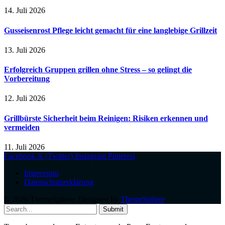
14. Juli 2026
Gusseisenrost Pflege leicht gemacht für eine langlebige Grillzeit
13. Juli 2026
Erfolgreich Gruppen grillen ohne Stress – so gelingt die
Vorbereitung
12. Juli 2026
Grillbürste Sicherheit beim Reinigen: Risiken erkennen und
vermeiden
11. Juli 2026
Facebook
X (Twitter)
Instagram
Pinterest
Impressum
Datenschutzerklärung
© 2026 ThemeSphere. Designed by
ThemeSphere
.
Submit