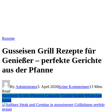
Rezepte
Gusseisen Grill Rezepte für
Genießer – perfekte Gerichte
aus der Pfanne
By
Administrator
3. April 2026
Keine Kommentare
13 Mins
Read
Facebook
Twitter
Pinterest
LinkedIn
Tumblr
Reddit
WhatsApp
Email