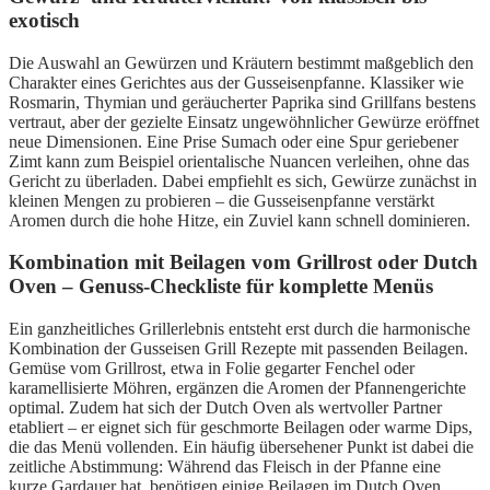
exotisch
Die Auswahl an Gewürzen und Kräutern bestimmt maßgeblich den
Charakter eines Gerichtes aus der Gusseisenpfanne. Klassiker wie
Rosmarin, Thymian und geräucherter Paprika sind Grillfans bestens
vertraut, aber der gezielte Einsatz ungewöhnlicher Gewürze eröffnet
neue Dimensionen. Eine Prise Sumach oder eine Spur geriebener
Zimt kann zum Beispiel orientalische Nuancen verleihen, ohne das
Gericht zu überladen. Dabei empfiehlt es sich, Gewürze zunächst in
kleinen Mengen zu probieren – die Gusseisenpfanne verstärkt
Aromen durch die hohe Hitze, ein Zuviel kann schnell dominieren.
Kombination mit Beilagen vom Grillrost oder Dutch
Oven – Genuss-Checkliste für komplette Menüs
Ein ganzheitliches Grillerlebnis entsteht erst durch die harmonische
Kombination der Gusseisen Grill Rezepte mit passenden Beilagen.
Gemüse vom Grillrost, etwa in Folie gegarter Fenchel oder
karamellisierte Möhren, ergänzen die Aromen der Pfannengerichte
optimal. Zudem hat sich der Dutch Oven als wertvoller Partner
etabliert – er eignet sich für geschmorte Beilagen oder warme Dips,
die das Menü vollenden. Ein häufig übersehener Punkt ist dabei die
zeitliche Abstimmung: Während das Fleisch in der Pfanne eine
kurze Gardauer hat, benötigen einige Beilagen im Dutch Oven