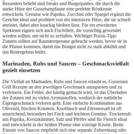
Besonders beliebt sind Steaks und Burgerpatties, die durch die
starke Hitze der Gusseisenpfanne eine perfekte Röstkruste
entwickeln. Gemüse wie Paprika, Zucchini oder Spargel ergänzt die
Gerichte ideal und profitiert von der intensiven Hitze, die sie schnell
anröstet, dabei aber knackig bleiben lässt. Für ein erweitertes
Spektrum eignen sich auch Fischfilets, die vorsichtig gewendet
werden sollten, um nicht zu zerfallen. Wichtiger Praxis-Tipp:
Zutaten sollten auf Raumtemperatur gebracht werden, bevor sie in
die Pfanne kommen, damit das Bratgut nicht zu stark abkühlt und
das Bratergebnis leidet.
Marinaden, Rubs und Saucen – Geschmacksvielfalt
gezielt einsetzen
Die Vielfalt an Marinaden, Rubs und Saucen erlaubt es, Gusseisen
Grill Rezepte an den jeweiligen Geschmack anzupassen und zu
verfeinern. Ein Fehler, der häufig gemacht wird, ist das Überladen
der Zutaten mit zu vielen Aromastoffen, wodurch der natürliche
Eigengeschmack verloren geht. Eine einfache Kombination aus
Olivenöl, frischen Kräutern, Knoblauch und Zitronensaft ist oft
ausreichend, besonders bei Fisch und leichtem Gemüse. Trockenrub
aus Paprika, Kreuzkümmel, Salz und Pfeffer sind für Fleisch ideal
und entwickeln in der heißen Pfanne eine würzige Kruste. Beim
Einsatz von Saucen empfiehlt sich eine separate Zubereitung oder