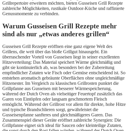
Grillrepertoire erweitern möchten, bieten Gusseisen Grill Rezepte
zahlreiche Möglichkeiten, rustikale Outdoor-Küche und raffinierte
Genussmomente zu verbinden.
Warum Gusseisen Grill Rezepte mehr
sind als nur „etwas anderes grillen“
Gusseisen Grill Rezepte eröffnen eine ganz eigene Welt des
Grillens, die weit über das bloße Grillgut hinausgeht. Ein
überraschender Vorteil von Gusseisen liegt in seiner exzellenten
Hitzeverteilung: Das Material speichert Wärme gleichmäßig und
gibt sie kontinuierlich ab, was besonders bei der Zubereitung
empfindlicher Zutaten wie Fisch oder Gemüse entscheidend ist. So
entstehen aromatisch gebräunte Oberflächen ohne ungleichmäßige
Hitzenester. Im Vergleich zu klassischen Grillrosten punktet die
Grillpfanne aus Gusseisen mit besserer Wärmespeicherung,
während der Dutch Oven als vielseitiger Feuertopf zusätzlich das
Garen von Eintöpfen oder langsam geschmortem Fleisch
ermöglicht. Während der Grillrost vor allem für direkte, hohe Hitze
und typische Brandschlieren sorgt, gewährleistet die
Gusseisenpfanne sanfteres und gleichmäßigeres Garen. Das
Zusammenspiel dieser Geräte eröffnet zahlreiche Synergien: Die
Grillpfanne eignet sich ideal für Saucen oder kleinteilige Zutaten,
die sonst durch den Rost fallen würden, während der Dutch Oven