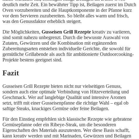
deutlich mehr Zeit. Ein bewährter Tipp ist, Beilagen zuerst im Dutch
Oven vorzubereiten und die Hauptkomponente in der Pfanne kurz
vor dem Servieren zuzubereiten. So bleibt alles warm und frisch,
was den Genussfaktor erheblich steigert.
Die Möglichkeiten,
Gusseisen Grill Rezepte
kreativ zu variieren,
sind somit nahezu unbegrenzt. Durch die bewusste Auswahl von
Zutaten, Gewürzen und die Kombination mit ergänzenden
Zubereitungsarten entstehen individuelle Gerichte, die sowohl für
gemütliche Grillabende als auch für ambitionierte Outdoorcooking-
Projekte bestens geeignet sind.
Fazit
Gusseisen Grill Rezepte bieten nicht nur vielseitigen Genuss,
sondern auch eine optimale Verbindung von Hitzeverteilung und
Geschmack. Wer auf langlebige Qualität und intensive Aromen
setzt, trifft mit einer Gusseisenpfanne die richtige Wahl – egal ob
saftige Steaks, knackiges Gemüse oder feine Beilagen.
Für den Einstieg empfehlen sich klassische Rezepte wie gebratene
Gemüsepfanne oder ein Ribeye-Steak, um die besonderen
Eigenschaften des Materials auszutesten. Wer diese Basis schafft,
kann kreativ werden und mit Marinaden, Gewürzen und Beilagen