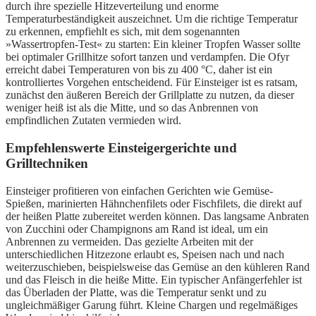
durch ihre spezielle Hitzeverteilung und enorme
Temperaturbeständigkeit auszeichnet. Um die richtige Temperatur
zu erkennen, empfiehlt es sich, mit dem sogenannten
»Wassertropfen-Test« zu starten: Ein kleiner Tropfen Wasser sollte
bei optimaler Grillhitze sofort tanzen und verdampfen. Die Ofyr
erreicht dabei Temperaturen von bis zu 400 °C, daher ist ein
kontrolliertes Vorgehen entscheidend. Für Einsteiger ist es ratsam,
zunächst den äußeren Bereich der Grillplatte zu nutzen, da dieser
weniger heiß ist als die Mitte, und so das Anbrennen von
empfindlichen Zutaten vermieden wird.
Empfehlenswerte Einsteigergerichte und
Grilltechniken
Einsteiger profitieren von einfachen Gerichten wie Gemüse-
Spießen, marinierten Hähnchenfilets oder Fischfilets, die direkt auf
der heißen Platte zubereitet werden können. Das langsame Anbraten
von Zucchini oder Champignons am Rand ist ideal, um ein
Anbrennen zu vermeiden. Das gezielte Arbeiten mit der
unterschiedlichen Hitzezone erlaubt es, Speisen nach und nach
weiterzuschieben, beispielsweise das Gemüse an den kühleren Rand
und das Fleisch in die heiße Mitte. Ein typischer Anfängerfehler ist
das Überladen der Platte, was die Temperatur senkt und zu
ungleichmäßiger Garung führt. Kleine Chargen und regelmäßiges