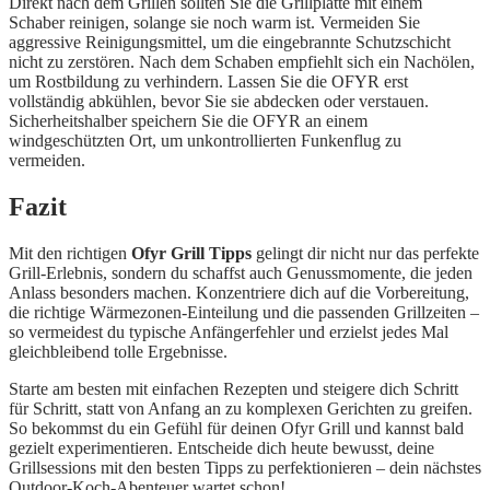
Direkt nach dem Grillen sollten Sie die Grillplatte mit einem
Schaber reinigen, solange sie noch warm ist. Vermeiden Sie
aggressive Reinigungsmittel, um die eingebrannte Schutzschicht
nicht zu zerstören. Nach dem Schaben empfiehlt sich ein Nachölen,
um Rostbildung zu verhindern. Lassen Sie die OFYR erst
vollständig abkühlen, bevor Sie sie abdecken oder verstauen.
Sicherheitshalber speichern Sie die OFYR an einem
windgeschützten Ort, um unkontrollierten Funkenflug zu
vermeiden.
Fazit
Mit den richtigen
Ofyr Grill Tipps
gelingt dir nicht nur das perfekte
Grill-Erlebnis, sondern du schaffst auch Genussmomente, die jeden
Anlass besonders machen. Konzentriere dich auf die Vorbereitung,
die richtige Wärmezonen-Einteilung und die passenden Grillzeiten –
so vermeidest du typische Anfängerfehler und erzielst jedes Mal
gleichbleibend tolle Ergebnisse.
Starte am besten mit einfachen Rezepten und steigere dich Schritt
für Schritt, statt von Anfang an zu komplexen Gerichten zu greifen.
So bekommst du ein Gefühl für deinen Ofyr Grill und kannst bald
gezielt experimentieren. Entscheide dich heute bewusst, deine
Grillsessions mit den besten Tipps zu perfektionieren – dein nächstes
Outdoor-Koch-Abenteuer wartet schon!