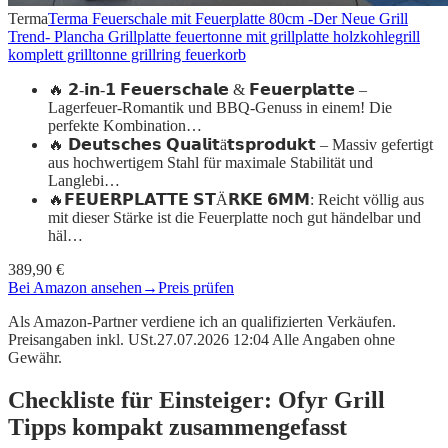
Terma
Terma Feuerschale mit Feuerplatte 80cm -Der Neue Grill
Trend- Plancha Grillplatte feuertonne mit grillplatte holzkohlegrill
komplett grilltonne grillring feuerkorb
🔥 𝟮-𝗶𝗻-𝟭 𝗙𝗲𝘂𝗲𝗿𝘀𝗰𝗵𝗮𝗹𝗲 & 𝗙𝗲𝘂𝗲𝗿𝗽𝗹𝗮𝘁𝘁𝗲 –
Lagerfeuer-Romantik und BBQ-Genuss in einem! Die
perfekte Kombination…
🔥 𝗗𝗲𝘂𝘁𝘀𝗰𝗵𝗲𝘀 𝗤𝘂𝗮𝗹𝗶𝘁ä𝘁𝘀𝗽𝗿𝗼𝗱𝘂𝗸𝘁 – Massiv gefertigt
aus hochwertigem Stahl für maximale Stabilität und
Langlebi…
🔥𝗙𝗘𝗨𝗘𝗥𝗣𝗟𝗔𝗧𝗧𝗘 𝗦𝗧Ä𝗥𝗞𝗘 𝟲𝗠𝗠: Reicht völlig aus
mit dieser Stärke ist die Feuerplatte noch gut händelbar und
häl…
389,90 €
Bei Amazon ansehen
→
Preis prüfen
Als Amazon-Partner verdiene ich an qualifizierten Verkäufen.
Preisangaben inkl. USt.27.07.2026 12:04 Alle Angaben ohne
Gewähr.
Checkliste für Einsteiger: Ofyr Grill
Tipps kompakt zusammengefasst