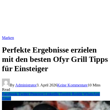
Marken
Perfekte Ergebnisse erzielen
mit den besten Ofyr Grill Tipps
für Einsteiger
By
Administrator
3. April 2026
Keine Kommentare
10 Mins
Read
Facebook
Twitter
Pinterest
LinkedIn
Tumblr
Reddit
WhatsApp
Email