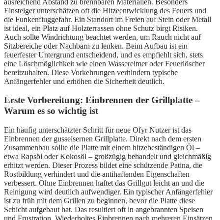
ausreichend Abstand zu brennbaren Materialien. Besonders
Einsteiger unterschätzen oft die Hitzeentwicklung des Feuers und
die Funkenfluggefahr. Ein Standort im Freien auf Stein oder Metall
ist ideal, ein Platz auf Holzterrassen ohne Schutz birgt Risiken.
Auch sollte Windrichtung beachtet werden, um Rauch nicht auf
Sitzbereiche oder Nachbarn zu lenken. Beim Aufbau ist ein
feuerfester Untergrund entscheidend, und es empfiehlt sich, stets
eine Löschmöglichkeit wie einen Wassereimer oder Feuerlöscher
bereitzuhalten. Diese Vorkehrungen verhindern typische
Anfängerfehler und erhöhen die Sicherheit deutlich.
Erste Vorbereitung: Einbrennen der Grillplatte –
Warum es so wichtig ist
Ein häufig unterschätzter Schritt für neue Ofyr Nutzer ist das
Einbrennen der gusseisernen Grillplatte. Direkt nach dem ersten
Zusammenbau sollte die Platte mit einem hitzebeständigen Öl –
etwa Rapsöl oder Kokosöl – großzügig behandelt und gleichmäßig
erhitzt werden. Dieser Prozess bildet eine schützende Patina, die
Rostbildung verhindert und die antihaftenden Eigenschaften
verbessert. Ohne Einbrennen haftet das Grillgut leicht an und die
Reinigung wird deutlich aufwendiger. Ein typischer Anfängerfehler
ist zu früh mit dem Grillen zu beginnen, bevor die Platte diese
Schicht aufgebaut hat. Das resultiert oft in angebrannten Speisen
und Frustration. Wiederholtes Einbrennen nach mehreren Einsätzen