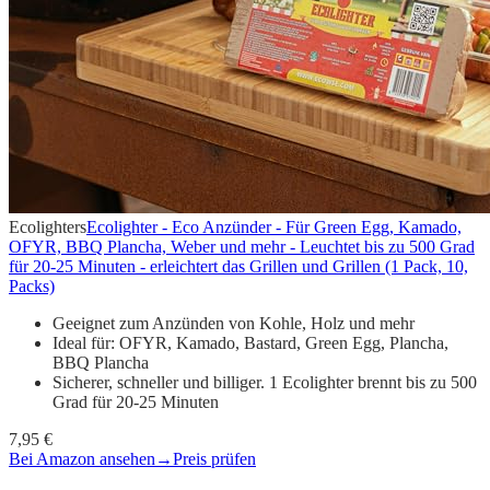
Ecolighters
Ecolighter - Eco Anzünder - Für Green Egg, Kamado,
OFYR, BBQ Plancha, Weber und mehr - Leuchtet bis zu 500 Grad
für 20-25 Minuten - erleichtert das Grillen und Grillen (1 Pack, 10,
Packs)
Geeignet zum Anzünden von Kohle, Holz und mehr
Ideal für: OFYR, Kamado, Bastard, Green Egg, Plancha,
BBQ Plancha
Sicherer, schneller und billiger. 1 Ecolighter brennt bis zu 500
Grad für 20-25 Minuten
7,95 €
Bei Amazon ansehen
→
Preis prüfen