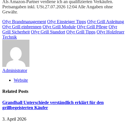
Als Amazon-Partner verdiene ich an qualifizierten Verkäufen.
Preisangaben inkl. USt.27.07.2026 12:04 Alle Angaben ohne
Gewähr.
Ofyr Brandmanagement
Ofyr Einsteiger Tipps
Ofyr Grill Anleitung
Ofyr Grill einbrennen
Ofyr Grill Module
Ofyr Grill Pflege
Ofyr
Grill Sicherheit
Ofyr Grill Standort
Ofyr Grill Tipps
Ofyr Holzfeuer
Technik
Administrator
Website
Related
Posts
Grandhall Unterschiede verständlich erklärt für den
grillbegeisterten Käufer
3. April 2026