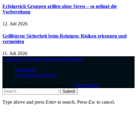
Erfolgreich Gruppen grillen ohne Stress – so gelingt die
Vorbereitung
12. Juli 2026
Grillbürste Sicherheit beim Reinigen: Risiken erkennen und
vermeiden
11. Juli 2026
Facebook
X (Twitter)
Instagram
Pinterest
Impressum
Datenschutzerklärung
© 2026 ThemeSphere. Designed by
ThemeSphere
.
Submit
Type above and press
Enter
to search. Press
Esc
to cancel.