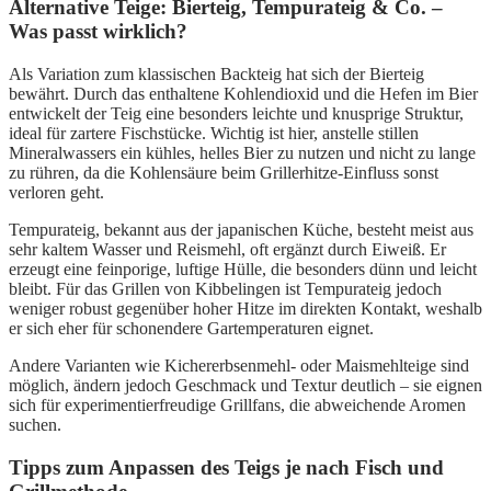
Alternative Teige: Bierteig, Tempurateig & Co. –
Was passt wirklich?
Als Variation zum klassischen Backteig hat sich der Bierteig
bewährt. Durch das enthaltene Kohlendioxid und die Hefen im Bier
entwickelt der Teig eine besonders leichte und knusprige Struktur,
ideal für zartere Fischstücke. Wichtig ist hier, anstelle stillen
Mineralwassers ein kühles, helles Bier zu nutzen und nicht zu lange
zu rühren, da die Kohlensäure beim Grillerhitze-Einfluss sonst
verloren geht.
Tempurateig, bekannt aus der japanischen Küche, besteht meist aus
sehr kaltem Wasser und Reismehl, oft ergänzt durch Eiweiß. Er
erzeugt eine feinporige, luftige Hülle, die besonders dünn und leicht
bleibt. Für das Grillen von Kibbelingen ist Tempurateig jedoch
weniger robust gegenüber hoher Hitze im direkten Kontakt, weshalb
er sich eher für schonendere Gartemperaturen eignet.
Andere Varianten wie Kichererbsenmehl- oder Maismehlteige sind
möglich, ändern jedoch Geschmack und Textur deutlich – sie eignen
sich für experimentierfreudige Grillfans, die abweichende Aromen
suchen.
Tipps zum Anpassen des Teigs je nach Fisch und