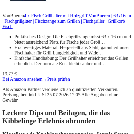
VonBueren
4 x Fisch Grillhalter mit Holzgriff VonBueren | 63x16cm
| Fischgrillgitter | Fischzange zum Grillen | Fischgriller | Grillkorb
Fisch
Praktisches Design: Die Fischgrillzange misst 63 x 16 cm und
bietet ausreichend Platz für Fische jeder Größ…
Hochwertiges Material: Hergestellt aus Stahl, garantiert unser
Fischhalter für Grill Langlebigkeit und Wide…
Einfache Handhabung: Der Grillhalter erleichtert das Grillen
erheblich. Der normale Rost bleibt sauber und…
19,77 €
Bei Amazon ansehen
→
Preis prüfen
Als Amazon-Partner verdiene ich an qualifizierten Verkäufen.
Preisangaben inkl. USt.25.07.2026 12:05 Alle Angaben ohne
Gewähr.
Leckere Dips und Beilagen, die das
Kibbelinge Erlebnis abrunden