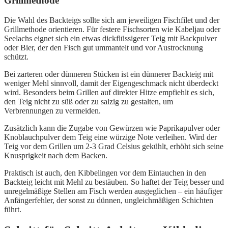
Grillmethode
Die Wahl des Backteigs sollte sich am jeweiligen Fischfilet und der
Grillmethode orientieren. Für festere Fischsorten wie Kabeljau oder
Seelachs eignet sich ein etwas dickflüssigerer Teig mit Backpulver
oder Bier, der den Fisch gut ummantelt und vor Austrocknung
schützt.
Bei zarteren oder dünneren Stücken ist ein dünnerer Backteig mit
weniger Mehl sinnvoll, damit der Eigengeschmack nicht überdeckt
wird. Besonders beim Grillen auf direkter Hitze empfiehlt es sich,
den Teig nicht zu süß oder zu salzig zu gestalten, um
Verbrennungen zu vermeiden.
Zusätzlich kann die Zugabe von Gewürzen wie Paprikapulver oder
Knoblauchpulver dem Teig eine würzige Note verleihen. Wird der
Teig vor dem Grillen um 2-3 Grad Celsius gekühlt, erhöht sich seine
Knusprigkeit nach dem Backen.
Praktisch ist auch, den Kibbelingen vor dem Eintauchen in den
Backteig leicht mit Mehl zu bestäuben. So haftet der Teig besser und
unregelmäßige Stellen am Fisch werden ausgeglichen – ein häufiger
Anfängerfehler, der sonst zu dünnen, ungleichmäßigen Schichten
führt.