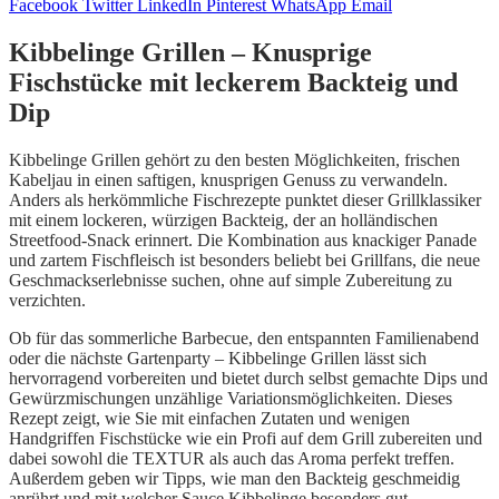
Facebook
Twitter
LinkedIn
Pinterest
WhatsApp
Email
Kibbelinge Grillen – Knusprige
Fischstücke mit leckerem Backteig und
Dip
Kibbelinge Grillen gehört zu den besten Möglichkeiten, frischen
Kabeljau in einen saftigen, knusprigen Genuss zu verwandeln.
Anders als herkömmliche Fischrezepte punktet dieser Grillklassiker
mit einem lockeren, würzigen Backteig, der an holländischen
Streetfood-Snack erinnert. Die Kombination aus knackiger Panade
und zartem Fischfleisch ist besonders beliebt bei Grillfans, die neue
Geschmackserlebnisse suchen, ohne auf simple Zubereitung zu
verzichten.
Ob für das sommerliche Barbecue, den entspannten Familienabend
oder die nächste Gartenparty – Kibbelinge Grillen lässt sich
hervorragend vorbereiten und bietet durch selbst gemachte Dips und
Gewürzmischungen unzählige Variationsmöglichkeiten. Dieses
Rezept zeigt, wie Sie mit einfachen Zutaten und wenigen
Handgriffen Fischstücke wie ein Profi auf dem Grill zubereiten und
dabei sowohl die TEXTUR als auch das Aroma perfekt treffen.
Außerdem geben wir Tipps, wie man den Backteig geschmeidig
anrührt und mit welcher Sauce Kibbelinge besonders gut