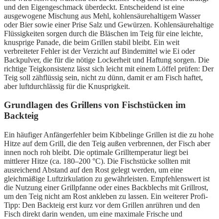
und den Eigengeschmack überdeckt. Entscheidend ist eine
ausgewogene Mischung aus Mehl, kohlensäurehaltigem Wasser
oder Bier sowie einer Prise Salz und Gewürzen. Kohlensäurehaltige
Flüssigkeiten sorgen durch die Bläschen im Teig für eine leichte,
knusprige Panade, die beim Grillen stabil bleibt. Ein weit
verbreiteter Fehler ist der Verzicht auf Bindemittel wie Ei oder
Backpulver, die für die nötige Lockerheit und Haftung sorgen. Die
richtige Teigkonsistenz lässt sich leicht mit einem Löffel prüfen: Der
Teig soll zähflüssig sein, nicht zu dünn, damit er am Fisch haftet,
aber luftdurchlässig für die Knusprigkeit.
Grundlagen des Grillens von Fischstücken im
Backteig
Ein häufiger Anfängerfehler beim Kibbelinge Grillen ist die zu hohe
Hitze auf dem Grill, die den Teig außen verbrennen, der Fisch aber
innen noch roh bleibt. Die optimale Grilltemperatur liegt bei
mittlerer Hitze (ca. 180–200 °C). Die Fischstücke sollten mit
ausreichend Abstand auf den Rost gelegt werden, um eine
gleichmäßige Luftzirkulation zu gewährleisten. Empfehlenswert ist
die Nutzung einer Grillpfanne oder eines Backblechs mit Grillrost,
um den Teig nicht am Rost ankleben zu lassen. Ein weiterer Profi-
Tipp: Den Backteig erst kurz vor dem Grillen anrühren und den
Fisch direkt darin wenden, um eine maximale Frische und