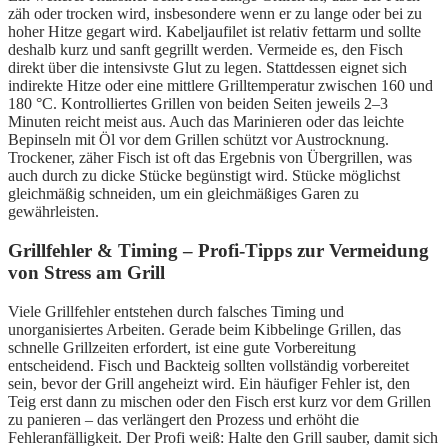
zäh oder trocken wird, insbesondere wenn er zu lange oder bei zu
hoher Hitze gegart wird. Kabeljaufilet ist relativ fettarm und sollte
deshalb kurz und sanft gegrillt werden. Vermeide es, den Fisch
direkt über die intensivste Glut zu legen. Stattdessen eignet sich
indirekte Hitze oder eine mittlere Grilltemperatur zwischen 160 und
180 °C. Kontrolliertes Grillen von beiden Seiten jeweils 2–3
Minuten reicht meist aus. Auch das Marinieren oder das leichte
Bepinseln mit Öl vor dem Grillen schützt vor Austrocknung.
Trockener, zäher Fisch ist oft das Ergebnis von Übergrillen, was
auch durch zu dicke Stücke begünstigt wird. Stücke möglichst
gleichmäßig schneiden, um ein gleichmäßiges Garen zu
gewährleisten.
Grillfehler & Timing – Profi-Tipps zur Vermeidung
von Stress am Grill
Viele Grillfehler entstehen durch falsches Timing und
unorganisiertes Arbeiten. Gerade beim Kibbelinge Grillen, das
schnelle Grillzeiten erfordert, ist eine gute Vorbereitung
entscheidend. Fisch und Backteig sollten vollständig vorbereitet
sein, bevor der Grill angeheizt wird. Ein häufiger Fehler ist, den
Teig erst dann zu mischen oder den Fisch erst kurz vor dem Grillen
zu panieren – das verlängert den Prozess und erhöht die
Fehleranfälligkeit. Der Profi weiß: Halte den Grill sauber, damit sich