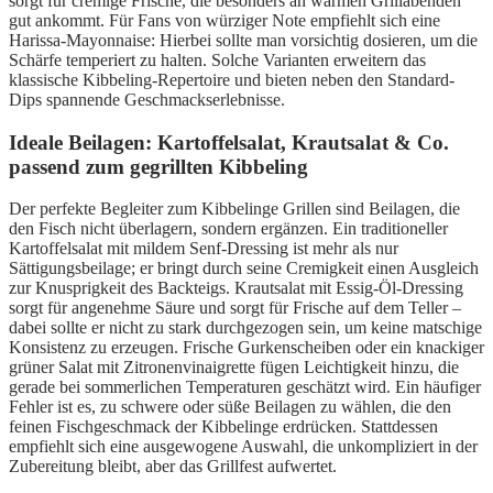
sorgt für cremige Frische, die besonders an warmen Grillabenden
gut ankommt. Für Fans von würziger Note empfiehlt sich eine
Harissa-Mayonnaise: Hierbei sollte man vorsichtig dosieren, um die
Schärfe temperiert zu halten. Solche Varianten erweitern das
klassische Kibbeling-Repertoire und bieten neben den Standard-
Dips spannende Geschmackserlebnisse.
Ideale Beilagen: Kartoffelsalat, Krautsalat & Co.
passend zum gegrillten Kibbeling
Der perfekte Begleiter zum Kibbelinge Grillen sind Beilagen, die
den Fisch nicht überlagern, sondern ergänzen. Ein traditioneller
Kartoffelsalat mit mildem Senf-Dressing ist mehr als nur
Sättigungsbeilage; er bringt durch seine Cremigkeit einen Ausgleich
zur Knusprigkeit des Backteigs. Krautsalat mit Essig-Öl-Dressing
sorgt für angenehme Säure und sorgt für Frische auf dem Teller –
dabei sollte er nicht zu stark durchgezogen sein, um keine matschige
Konsistenz zu erzeugen. Frische Gurkenscheiben oder ein knackiger
grüner Salat mit Zitronenvinaigrette fügen Leichtigkeit hinzu, die
gerade bei sommerlichen Temperaturen geschätzt wird. Ein häufiger
Fehler ist es, zu schwere oder süße Beilagen zu wählen, die den
feinen Fischgeschmack der Kibbelinge erdrücken. Stattdessen
empfiehlt sich eine ausgewogene Auswahl, die unkompliziert in der
Zubereitung bleibt, aber das Grillfest aufwertet.