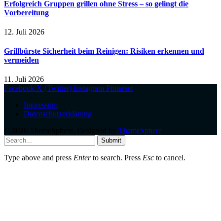
Erfolgreich Gruppen grillen ohne Stress – so gelingt die
Vorbereitung
12. Juli 2026
Grillbürste Sicherheit beim Reinigen: Risiken erkennen und
vermeiden
11. Juli 2026
Facebook
X (Twitter)
Instagram
Pinterest
Impressum
Datenschutzerklärung
© 2026 ThemeSphere. Designed by
ThemeSphere
.
Submit
Type above and press
Enter
to search. Press
Esc
to cancel.