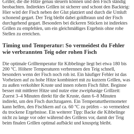
Griller, die die Hitze genau steuern können und den Fisch ständig
beobachten. Indirektes Grillen ist sicherer und schont den Backteig:
Hier wird der Fisch neben der Glut platziert und durch die Umluft
schonend gegart. Der Teig bleibt dabei goldbraun und der Fisch
durchgehend gegart. Besonders bei dickeren Stücken ist indirektes
Grillen zu empfehlen, um ein gleichmäßiges Ergebnis ohne rohe
Stellen zu erreichen.
Timing und Temperatur: So vermeidest du Fehler
wie verbrannten Teig oder rohen Fisch
Die optimale Grilltemperatur für Kibbelinge liegt bei etwa 180 bis
200 °C. Höhere Temperaturen verbrennen den Teig schnell,
besonders wenn der Fisch noch roh ist. Ein häufiger Fehler ist das
Vorheizen auf zu hohe Hitze kombiniert mit zu kurzem Grillen, was
zu außen verkohlter Kruste und innen rohem Fisch führt. Beginne
besser mit mittlerer Hitze und nutze eine zweiphasige Grillzeit:
Zuerst 3–4 Minuten direkt für die Kruste, dann 6–8 Minuten
indirekt, um den Fisch durchzugaren. Ein Temperaturthermometer
kann helfen, den Fischkern auf ca. 60 °C zu prüfen – so vermeidest
du trockene Ergebnisse. Ein weiterer Tipp: Backe die Kibbelinge
nicht zu lange vor oder während des Grillens vor, damit der Teig
beim finalen Grillen optimal aufbäckt und knusprig bleibt.