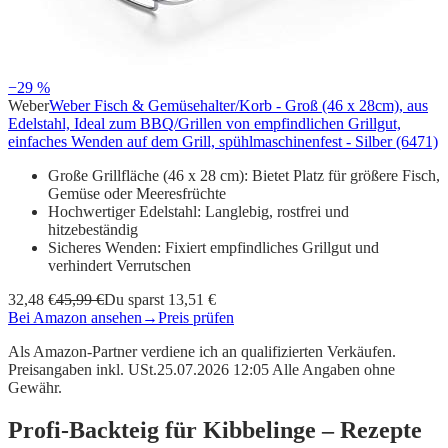
−29 %
Weber
Weber Fisch & Gemüsehalter/Korb - Groß (46 x 28cm), aus
Edelstahl, Ideal zum BBQ/Grillen von empfindlichen Grillgut,
einfaches Wenden auf dem Grill, spühlmaschinenfest - Silber (6471)
Große Grillfläche (46 x 28 cm): Bietet Platz für größere Fisch,
Gemüse oder Meeresfrüchte
Hochwertiger Edelstahl: Langlebig, rostfrei und
hitzebeständig
Sicheres Wenden: Fixiert empfindliches Grillgut und
verhindert Verrutschen
32,48 €
45,99 €
Du sparst 13,51 €
Bei Amazon ansehen
→
Preis prüfen
Als Amazon-Partner verdiene ich an qualifizierten Verkäufen.
Preisangaben inkl. USt.25.07.2026 12:05 Alle Angaben ohne
Gewähr.
Profi-Backteig für Kibbelinge – Rezepte