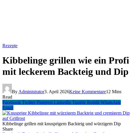
Rezepte
Kibbelinge grillen wie ein Profi
mit leckerem Backteig und Dip
By
Administrator
3. April 2026
Keine Kommentare
12 Mins
Read
Facebook
Twitter
Pinterest
LinkedIn
Tumblr
Reddit
WhatsApp
Email
Kibbelinge grillen mit knusprigem Backteig und würzigem Dip
Share