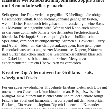
Klassiker wie Knoblauchmayonnaise, Joppie Sauce
und Remoulade selbst gemacht
Selbstgemachte Dips verleihen gegrillten Kibbellingen die nötige
Geschmacksvielfalt. Knoblauchmayonnaise gelingt am besten,
wenn frischer Knoblauch fein gehackt und vorsichtig in eine Basis
aus Mayonnaise eingerührt wird. Wer zu viel Knoblauch nimmt,
riskiert eine dominante Schärfe, die den zarten Fischgeschmack
überdeckt. Die Joppie Sauce, ursprünglich eine holländische
Spezialität, verbindet fruchtig-würzige Aromen aus Zwiebel, Curry
und Apfel – ideal, um das Grillgut aufzupeppen. Eine gelungene
Remoulade aus selbst angesetzter Mayonnaise, Kapern, Kräutern
und Gurkenstückchen rundet das Geschmacksspektrum klassisch
ab. Dabei lohnt es sich, erstmal mit kleinen Mengen zu
experimentieren, um ein Überwürzen zu vermeiden.
Kreative Dip-Alternativen für Grillfans – süß,
würzig und frisch
Für ein außergewöhnliches Kibbelinge-Erlebnis bieten sich Dips mit
unerwarteten Geschmackskombinationen an. Beispielsweise ein
Mango-Chili-Chutney mit leichter Süße und milder Schärfe bringt
Frische ins Spiel und harmoniert hervorragend mit dem knusprigen
Backteig. Ein Avocado-Joghurt-Dip mit Limette und Koriander