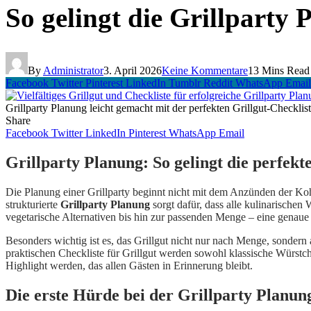
So gelingt die Grillparty 
By
Administrator
3. April 2026
Keine Kommentare
13 Mins Read
Facebook
Twitter
Pinterest
LinkedIn
Tumblr
Reddit
WhatsApp
Email
Grillparty Planung leicht gemacht mit der perfekten Grillgut-Checklis
Share
Facebook
Twitter
LinkedIn
Pinterest
WhatsApp
Email
Grillparty Planung: So gelingt die perfek
Die Planung einer Grillparty beginnt nicht mit dem Anzünden der Koh
strukturierte
Grillparty Planung
sorgt dafür, dass alle kulinarische
vegetarische Alternativen bis hin zur passenden Menge – eine genaue C
Besonders wichtig ist es, das Grillgut nicht nur nach Menge, sonder
praktischen Checkliste für Grillgut werden sowohl klassische Würstch
Highlight werden, das allen Gästen in Erinnerung bleibt.
Die erste Hürde bei der Grillparty Planun