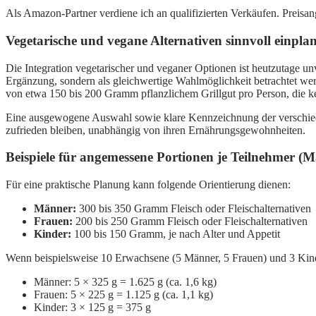
Als Amazon-Partner verdiene ich an qualifizierten Verkäufen. Preis
Vegetarische und vegane Alternativen sinnvoll einplan
Die Integration vegetarischer und veganer Optionen ist heutzutage un
Ergänzung, sondern als gleichwertige Wahlmöglichkeit betrachtet werd
von etwa 150 bis 200 Gramm pflanzlichem Grillgut pro Person, die kei
Eine ausgewogene Auswahl sowie klare Kennzeichnung der verschiedene
zufrieden bleiben, unabhängig von ihren Ernährungsgewohnheiten.
Beispiele für angemessene Portionen je Teilnehmer (
Für eine praktische Planung kann folgende Orientierung dienen:
Männer:
300 bis 350 Gramm Fleisch oder Fleischalternativen
Frauen:
200 bis 250 Gramm Fleisch oder Fleischalternativen
Kinder:
100 bis 150 Gramm, je nach Alter und Appetit
Wenn beispielsweise 10 Erwachsene (5 Männer, 5 Frauen) und 3 Kinder
Männer: 5 × 325 g = 1.625 g (ca. 1,6 kg)
Frauen: 5 × 225 g = 1.125 g (ca. 1,1 kg)
Kinder: 3 × 125 g = 375 g