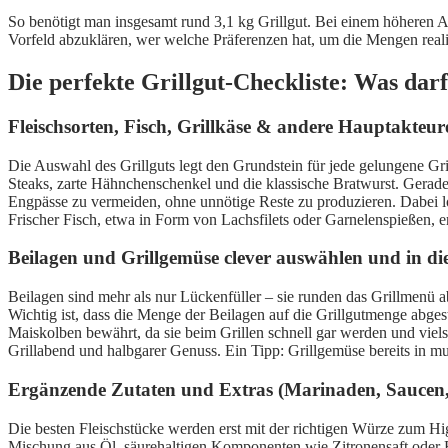
So benötigt man insgesamt rund 3,1 kg Grillgut. Bei einem höheren Ant
Vorfeld abzuklären, wer welche Präferenzen hat, um die Mengen real
Die perfekte Grillgut-Checkliste: Was darf
Fleischsorten, Fisch, Grillkäse & andere Hauptakteur
Die Auswahl des Grillguts legt den Grundstein für jede gelungene Gri
Steaks, zarte Hähnchenschenkel und die klassische Bratwurst. Gerade
Engpässe zu vermeiden, ohne unnötige Reste zu produzieren. Dabei loh
Frischer Fisch, etwa in Form von Lachsfilets oder Garnelenspießen, 
Beilagen und Grillgemüse clever auswählen und in di
Beilagen sind mehr als nur Lückenfüller – sie runden das Grillmenü ab
Wichtig ist, dass die Menge der Beilagen auf die Grillgutmenge ab
Maiskolben bewährt, da sie beim Grillen schnell gar werden und vielse
Grillabend und halbgarer Genuss. Ein Tipp: Grillgemüse bereits in mu
Ergänzende Zutaten und Extras (Marinaden, Saucen, 
Die besten Fleischstücke werden erst mit der richtigen Würze zum Hig
Mischung aus Öl, säurehaltigen Komponenten wie Zitronensaft oder 