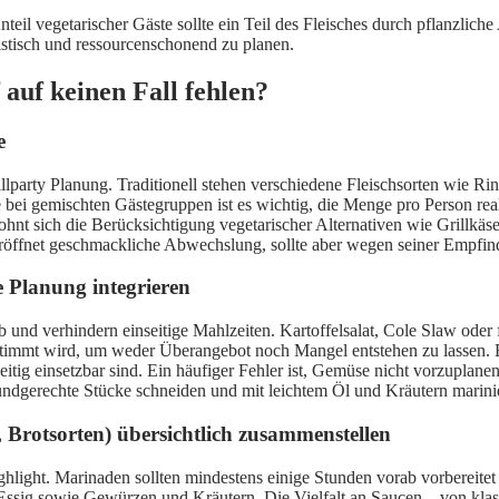
eil vegetarischer Gäste sollte ein Teil des Fleisches durch pflanzliche
istisch und ressourcenschonend zu planen.
 auf keinen Fall fehlen?
e
llparty Planung. Traditionell stehen verschiedene Fleischsorten wie Ri
 bei gemischten Gästegruppen ist es wichtig, die Menge pro Person rea
nt sich die Berücksichtigung vegetarischer Alternativen wie Grillkäse 
eröffnet geschmackliche Abwechslung, sollte aber wegen seiner Empfind
e Planung integrieren
 und verhindern einseitige Mahlzeiten. Kartoffelsalat, Cole Slaw oder f
gestimmt wird, um weder Überangebot noch Mangel entstehen zu lassen
itig einsetzbar sind. Ein häufiger Fehler ist, Gemüse nicht vorzuplanen
ndgerechte Stücke schneiden und mit leichtem Öl und Kräutern marinier
Brotsorten) übersichtlich zusammenstellen
hlight. Marinaden sollten mindestens einige Stunden vorab vorbereitet 
Essig sowie Gewürzen und Kräutern. Die Vielfalt an Saucen – von kla