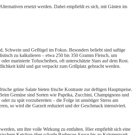
 Alternativen ersetzt werden. Dabei empfiehlt es sich, mit Gästen im
nd, Schwein und Geflügel im Fokus. Besonders beliebt sind saftige
listisch zu kalkulieren – etwa 250 bis 350 Gramm Fleisch, um
oder marinierte Tofuscheiben, oft unterschätzte Stars auf dem Rost.
lichkeit kühl und gut verpackt zum Grillplatz gebracht werden.
rische grüne Salate bieten frische Kontraste zur deftigen Hauptspeise.
. Beim Gemüse sind Sorten wie Paprika, Zucchini, Champignons und
 oder zu spät vorzubereiten – die Folge ist unnötiger Stress am
en, so wird die Garzeit reduziert und der Geschmack intensiviert.
werden, um ihre volle Wirkung zu entfalten. Hier empfiehlt sich eine
ssischem Ketchup über scharfe Barbecue-Sauce bis zu Kräuterquark –