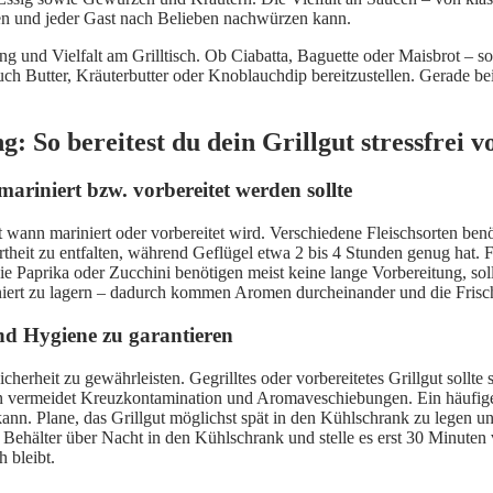
en und jeder Gast nach Belieben nachwürzen kann.
igung und Vielfalt am Grilltisch. Ob Ciabatta, Baguette oder Maisbrot –
h Butter, Kräuterbutter oder Knoblauchdip bereitzustellen. Gerade bei 
 So bereitest du dein Grillgut stressfrei v
ariniert bzw. vorbereitet werden sollte
 wann mariniert oder vorbereitet wird. Verschiedene Fleischsorten benö
heit zu entfalten, während Geflügel etwa 2 bis 4 Stunden genug hat. F
ie Paprika oder Zucchini benötigen meist keine lange Vorbereitung, so
iniert zu lagern – dadurch kommen Aromen durcheinander und die Frisch
nd Hygiene zu garantieren
cherheit zu gewährleisten. Gegrilltes oder vorbereitetes Grillgut sollt
n vermeidet Kreuzkontamination und Aromaveschiebungen. Ein häufiger
nn. Plane, das Grillgut möglichst spät in den Kühlschrank zu legen u
 Behälter über Nacht in den Kühlschrank und stelle es erst 30 Minute
 bleibt.