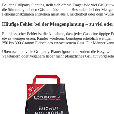
Bei der Grillparty Planung stellt sich oft die Frage: Wie viel Grill
die Stimmung bei den Gästen trüben kann. Besonders bei der Mengenpl
Fehleinschätzungen entstehen meist aus Unsicherheit oder dem Wunsch
Häufige Fehler bei der Mengenplanung – zu viel oder 
Ein klassischer Fehler ist die Annahme, dass jeder Gast eine üppige P
etwas weniger essen. Kinder wiederum benötigen erheblich weniger, u
250 bis 300 Gramm Fleisch pro erwachsenem Gast. Für Männer kann
Überraschend viele Grillparty-Planer ignorieren zudem die Essgewoh
Vegetariern oder Veganern lieber mehr pflanzliches Grillgut vorgese