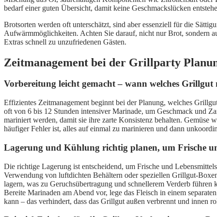
bedarf einer guten Übersicht, damit keine Geschmackslücken entsteh
Brotsorten werden oft unterschätzt, sind aber essenziell für die Sätt
Aufwärmmöglichkeiten. Achten Sie darauf, nicht nur Brot, sondern auc
Extras schnell zu unzufriedenen Gästen.
Zeitmanagement bei der Grillparty Planung:
Vorbereitung leicht gemacht – wann welches Grillgut m
Effizientes Zeitmanagement beginnt bei der Planung, welches Grillgut
oft von 6 bis 12 Stunden intensiver Marinade, um Geschmack und Zart
mariniert werden, damit sie ihre zarte Konsistenz behalten. Gemüse w
häufiger Fehler ist, alles auf einmal zu marinieren und dann unkoord
Lagerung und Kühlung richtig planen, um Frische u
Die richtige Lagerung ist entscheidend, um Frische und Lebensmittelsi
Verwendung von luftdichten Behältern oder speziellen Grillgut-Boxe
lagern, was zu Geruchsübertragung und schnellerem Verderb führen ka
Bereite Marinaden am Abend vor, lege das Fleisch in einem separaten
kann – das verhindert, dass das Grillgut außen verbrennt und innen roh