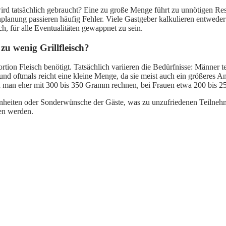
gut wird tatsächlich gebraucht? Eine zu große Menge führt zu unnötigen 
anung passieren häufig Fehler. Viele Gastgeber kalkulieren entweder 
, für alle Eventualitäten gewappnet zu sein.
zu wenig Grillfleisch?
ortion Fleisch benötigt. Tatsächlich variieren die Bedürfnisse: Männer
nd oftmals reicht eine kleine Menge, da sie meist auch ein größeres 
 man eher mit 300 bis 350 Gramm rechnen, bei Frauen etwa 200 bis 
nheiten oder Sonderwünsche der Gäste, was zu unzufriedenen Teilnehme
hen werden.