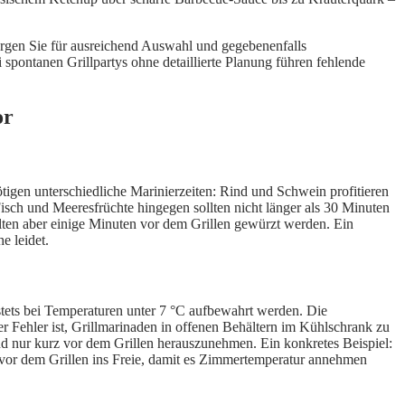
 sorgen Sie für ausreichend Auswahl und gegebenenfalls
spontanen Grillpartys ohne detaillierte Planung führen fehlende
or
tigen unterschiedliche Marinierzeiten: Rind und Schwein profitieren
isch und Meeresfrüchte hingegen sollten nicht länger als 30 Minuten
llten aber einige Minuten vor dem Grillen gewürzt werden. Ein
e leidet.
e stets bei Temperaturen unter 7 °C aufbewahrt werden. Die
 Fehler ist, Grillmarinaden in offenen Behältern im Kühlschrank zu
nd nur kurz vor dem Grillen herauszunehmen. Ein konkretes Beispiel:
n vor dem Grillen ins Freie, damit es Zimmertemperatur annehmen