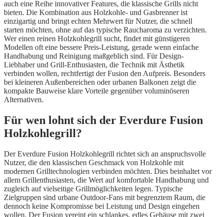
auch eine Reihe innovativer Features, die klassische Grills nicht
bieten. Die Kombination aus Holzkohle- und Gasbrenner ist
einzigartig und bringt echten Mehrwert für Nutzer, die schnell
starten möchten, ohne auf das typische Raucharoma zu verzichten.
Wer einen reinen Holzkohlegrill sucht, findet mit günstigeren
Modellen oft eine bessere Preis-Leistung, gerade wenn einfache
Handhabung und Reinigung maßgeblich sind. Für Design-
Liebhaber und Grill-Enthusiasten, die Technik mit Ästhetik
verbinden wollen, rechtfertigt der Fusion den Aufpreis. Besonders
bei kleineren Außenbereichen oder urbanen Balkonen zeigt die
kompakte Bauweise klare Vorteile gegenüber voluminöseren
Alternativen.
Für wen lohnt sich der Everdure Fusion
Holzkohlegrill?
Der Everdure Fusion Holzkohlegrill richtet sich an anspruchsvolle
Nutzer, die den klassischen Geschmack von Holzkohle mit
modernen Grilltechnologien verbinden möchten. Dies beinhaltet vor
allem Grillenthusiasten, die Wert auf komfortable Handhabung und
zugleich auf vielseitige Grillmöglichkeiten legen. Typische
Zielgruppen sind urbane Outdoor-Fans mit begrenztem Raum, die
dennoch keine Kompromisse bei Leistung und Design eingehen
wollen. Der Fusion vereint ein schlankes, edles Gehäuse mit zwei