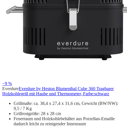
−9 %
Everdure
Everdure by Heston Blumenthal Cube 360 Tragbarer
Holzkohlegrill mit Haube und Thermometer, Farbe:schwarz
Grillmaße: ca. 38,4 x 27,4 x 31,6 cm, Gewicht (BW/NW):
9,5 / 7 Kg
Grillrostgröße: 28 x 28 cm
Feuerraum und Holzkohlebehälter aus Porzellan-Emaille
dadurch leicht zu reinigender Innenraum