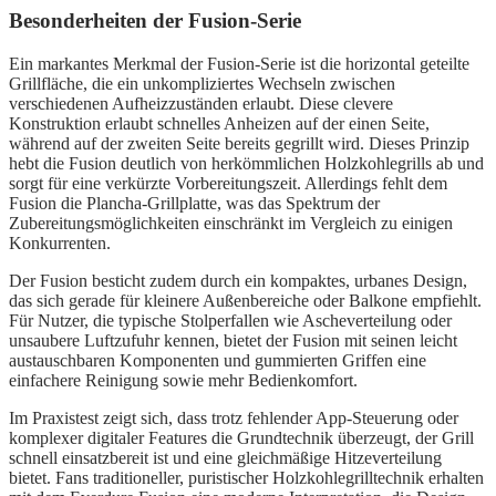
Besonderheiten der Fusion-Serie
Ein markantes Merkmal der Fusion-Serie ist die horizontal geteilte
Grillfläche, die ein unkompliziertes Wechseln zwischen
verschiedenen Aufheizzuständen erlaubt. Diese clevere
Konstruktion erlaubt schnelles Anheizen auf der einen Seite,
während auf der zweiten Seite bereits gegrillt wird. Dieses Prinzip
hebt die Fusion deutlich von herkömmlichen Holzkohlegrills ab und
sorgt für eine verkürzte Vorbereitungszeit. Allerdings fehlt dem
Fusion die Plancha-Grillplatte, was das Spektrum der
Zubereitungsmöglichkeiten einschränkt im Vergleich zu einigen
Konkurrenten.
Der Fusion besticht zudem durch ein kompaktes, urbanes Design,
das sich gerade für kleinere Außenbereiche oder Balkone empfiehlt.
Für Nutzer, die typische Stolperfallen wie Ascheverteilung oder
unsaubere Luftzufuhr kennen, bietet der Fusion mit seinen leicht
austauschbaren Komponenten und gummierten Griffen eine
einfachere Reinigung sowie mehr Bedienkomfort.
Im Praxistest zeigt sich, dass trotz fehlender App-Steuerung oder
komplexer digitaler Features die Grundtechnik überzeugt, der Grill
schnell einsatzbereit ist und eine gleichmäßige Hitzeverteilung
bietet. Fans traditioneller, puristischer Holzkohlegrilltechnik erhalten