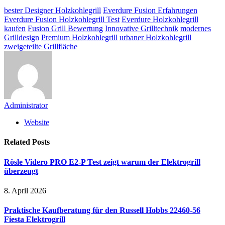
bester Designer Holzkohlegrill
Everdure Fusion Erfahrungen
Everdure Fusion Holzkohlegrill Test
Everdure Holzkohlegrill
kaufen
Fusion Grill Bewertung
Innovative Grilltechnik
modernes
Grilldesign
Premium Holzkohlegrill
urbaner Holzkohlegrill
zweigeteilte Grillfläche
Administrator
Website
Related
Posts
Rösle Videro PRO E2-P Test zeigt warum der Elektrogrill
überzeugt
8. April 2026
Praktische Kaufberatung für den Russell Hobbs 22460-56
Fiesta Elektrogrill