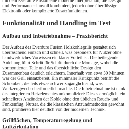
mit dem Everdure Fusion eine moderne Interpretation, die Design
und Performance sinnvoll kombiniert, jedoch ohne überflüssige
Elektronik oder komplizierte Zusatzfunktionen.
Funktionalität und Handling im Test
Aufbau und Inbetriebnahme – Praxisbericht
Der Aufbau des Everdure Fusion Holzkohlegrills gestaltet sich
überraschend einfach und schnell, was besonders für Nutzer ohne
handwerkliches Vorwissen ein klarer Vorteil ist. Die beiliegende
Anleitung führt Schritt für Schritt durch die Montage, wobei die
vormontierten Teile und das übersichtliche Design den
Zusammenbau deutlich erleichtern. Innerhalb von etwa 30 Minuten
war der Grill einsatzbereit. Ein minimaler Kritikpunkt betrifft die
Schrauben, die teils etwas schwer zugänglich sind, was
Werkzeugwechsel erforderlich machte. Die Inbetriebnahme ist dank
des integrierten Heizelementes unkompliziert: Dieses ermöglicht ein
schnelleres Anzünden der Kohle ohne den üblichen Rauch- und
Funkenflug. Nutzer, die die klassischen Anzündmethoden gewohnt
sind, profitieren hier deutlich von der modernen Technik.
Grillflächen, Temperaturregelung und
Luftzirkulation