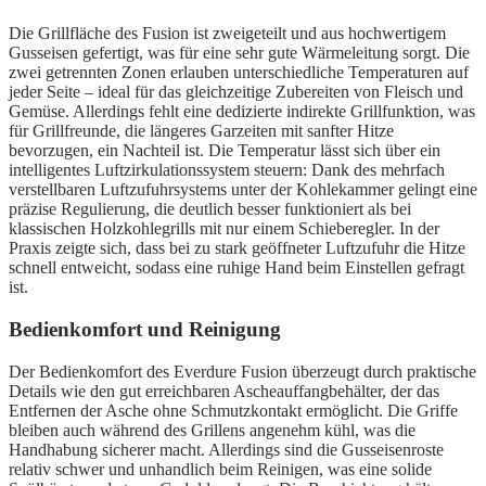
Die Grillfläche des Fusion ist zweigeteilt und aus hochwertigem
Gusseisen gefertigt, was für eine sehr gute Wärmeleitung sorgt. Die
zwei getrennten Zonen erlauben unterschiedliche Temperaturen auf
jeder Seite – ideal für das gleichzeitige Zubereiten von Fleisch und
Gemüse. Allerdings fehlt eine dedizierte indirekte Grillfunktion, was
für Grillfreunde, die längeres Garzeiten mit sanfter Hitze
bevorzugen, ein Nachteil ist. Die Temperatur lässt sich über ein
intelligentes Luftzirkulationssystem steuern: Dank des mehrfach
verstellbaren Luftzufuhrsystems unter der Kohlekammer gelingt eine
präzise Regulierung, die deutlich besser funktioniert als bei
klassischen Holzkohlegrills mit nur einem Schieberegler. In der
Praxis zeigte sich, dass bei zu stark geöffneter Luftzufuhr die Hitze
schnell entweicht, sodass eine ruhige Hand beim Einstellen gefragt
ist.
Bedienkomfort und Reinigung
Der Bedienkomfort des Everdure Fusion überzeugt durch praktische
Details wie den gut erreichbaren Ascheauffangbehälter, der das
Entfernen der Asche ohne Schmutzkontakt ermöglicht. Die Griffe
bleiben auch während des Grillens angenehm kühl, was die
Handhabung sicherer macht. Allerdings sind die Gusseisenroste
relativ schwer und unhandlich beim Reinigen, was eine solide