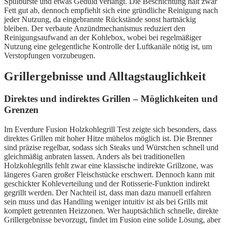
Spülbürste und etwas Geduld verlangt. Die Beschichtung hält zwar
Fett gut ab, dennoch empfiehlt sich eine gründliche Reinigung nach
jeder Nutzung, da eingebrannte Rückstände sonst hartnäckig
bleiben. Der verbaute Anzündmechanismus reduziert den
Reinigungsaufwand an der Kohlebox, wobei bei regelmäßiger
Nutzung eine gelegentliche Kontrolle der Luftkanäle nötig ist, um
Verstopfungen vorzubeugen.
Grillergebnisse und Alltagstauglichkeit
Direktes und indirektes Grillen – Möglichkeiten und
Grenzen
Im Everdure Fusion Holzkohlegrill Test zeigte sich besonders, dass
direktes Grillen mit hoher Hitze mühelos möglich ist. Die Brenner
sind präzise regelbar, sodass sich Steaks und Würstchen schnell und
gleichmäßig anbraten lassen. Anders als bei traditionellen
Holzkohlegrills fehlt zwar eine klassische indirekte Grillzone, was
längeres Garen großer Fleischstücke erschwert. Dennoch kann mit
geschickter Kohleverteilung und der Rotisserie-Funktion indirekt
gegrillt werden. Der Nachteil ist, dass man dazu manuell erfahren
sein muss und das Handling weniger intuitiv ist als bei Grills mit
komplett getrennten Heizzonen. Wer hauptsächlich schnelle, direkte
Grillergebnisse bevorzugt, findet im Fusion eine solide Lösung, aber