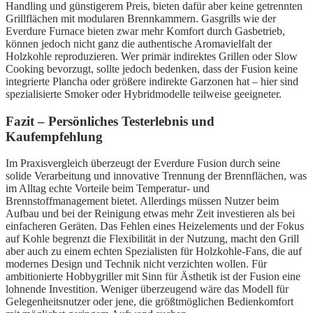
Handling und günstigerem Preis, bieten dafür aber keine getrennten
Grillflächen mit modularen Brennkammern. Gasgrills wie der
Everdure Furnace bieten zwar mehr Komfort durch Gasbetrieb,
können jedoch nicht ganz die authentische Aromavielfalt der
Holzkohle reproduzieren. Wer primär indirektes Grillen oder Slow
Cooking bevorzugt, sollte jedoch bedenken, dass der Fusion keine
integrierte Plancha oder größere indirekte Garzonen hat – hier sind
spezialisierte Smoker oder Hybridmodelle teilweise geeigneter.
Fazit – Persönliches Testerlebnis und
Kaufempfehlung
Im Praxisvergleich überzeugt der Everdure Fusion durch seine
solide Verarbeitung und innovative Trennung der Brennflächen, was
im Alltag echte Vorteile beim Temperatur- und
Brennstoffmanagement bietet. Allerdings müssen Nutzer beim
Aufbau und bei der Reinigung etwas mehr Zeit investieren als bei
einfacheren Geräten. Das Fehlen eines Heizelements und der Fokus
auf Kohle begrenzt die Flexibilität in der Nutzung, macht den Grill
aber auch zu einem echten Spezialisten für Holzkohle-Fans, die auf
modernes Design und Technik nicht verzichten wollen. Für
ambitionierte Hobbygriller mit Sinn für Ästhetik ist der Fusion eine
lohnende Investition. Weniger überzeugend wäre das Modell für
Gelegenheitsnutzer oder jene, die größtmöglichen Bedienkomfort