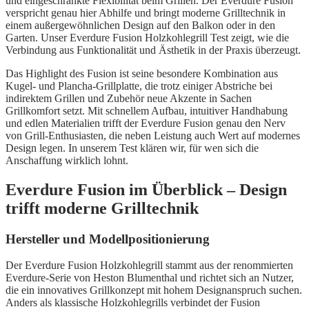
und eingeschränkte Flexibilität beim Grillen. Der Everdure Fusion
verspricht genau hier Abhilfe und bringt moderne Grilltechnik in
einem außergewöhnlichen Design auf den Balkon oder in den
Garten. Unser Everdure Fusion Holzkohlegrill Test zeigt, wie die
Verbindung aus Funktionalität und Ästhetik in der Praxis überzeugt.
Das Highlight des Fusion ist seine besondere Kombination aus
Kugel- und Plancha-Grillplatte, die trotz einiger Abstriche bei
indirektem Grillen und Zubehör neue Akzente in Sachen
Grillkomfort setzt. Mit schnellem Aufbau, intuitiver Handhabung
und edlen Materialien trifft der Everdure Fusion genau den Nerv
von Grill-Enthusiasten, die neben Leistung auch Wert auf modernes
Design legen. In unserem Test klären wir, für wen sich die
Anschaffung wirklich lohnt.
Everdure Fusion im Überblick – Design
trifft moderne Grilltechnik
Hersteller und Modellpositionierung
Der Everdure Fusion Holzkohlegrill stammt aus der renommierten
Everdure-Serie von Heston Blumenthal und richtet sich an Nutzer,
die ein innovatives Grillkonzept mit hohem Designanspruch suchen.
Anders als klassische Holzkohlegrills verbindet der Fusion