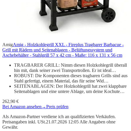
Amig
Amig - Holzkohlegrill XXL - Fireplus Tragbarer Barbacue -
Grill mit Rädern und Seitenablagen - Belüftungssystem und
Aschebehälter - Stahlgrill 57 x 42 cm - Maße: 116 x 131 x 56 cm
TRAGBARER GRILL: Nimm diesen Holzkohlegrill überall
hin mit, dank seiner zwei Transportrollen. Er ist ideal…
ROBUST: Die Komponenten dieses tragbaren Grills sind aus
Stahl gefertigt, einem Material, das für seine Wid…
SEITENABLAGEN: Der Holzkohlegrill hat zwei klappbare
Seitenablagen und eine untere Ablage, um deine Kochute…
262,90 €
Bei Amazon ansehen
→
Preis prüfen
Als Amazon-Partner verdiene ich an qualifizierten Verkäufen.
Preisangaben inkl. USt.21.07.2026 12:05 Alle Angaben ohne
Gewähr.