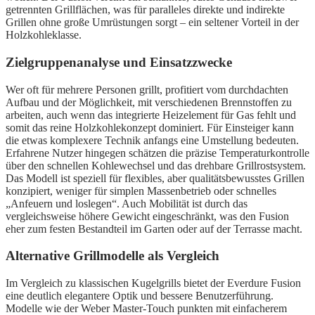
getrennten Grillflächen, was für paralleles direkte und indirekte
Grillen ohne große Umrüstungen sorgt – ein seltener Vorteil in der
Holzkohleklasse.
Zielgruppenanalyse und Einsatzzwecke
Wer oft für mehrere Personen grillt, profitiert vom durchdachten
Aufbau und der Möglichkeit, mit verschiedenen Brennstoffen zu
arbeiten, auch wenn das integrierte Heizelement für Gas fehlt und
somit das reine Holzkohlekonzept dominiert. Für Einsteiger kann
die etwas komplexere Technik anfangs eine Umstellung bedeuten.
Erfahrene Nutzer hingegen schätzen die präzise Temperaturkontrolle
über den schnellen Kohlewechsel und das drehbare Grillrostsystem.
Das Modell ist speziell für flexibles, aber qualitätsbewusstes Grillen
konzipiert, weniger für simplen Massenbetrieb oder schnelles
„Anfeuern und loslegen“. Auch Mobilität ist durch das
vergleichsweise höhere Gewicht eingeschränkt, was den Fusion
eher zum festen Bestandteil im Garten oder auf der Terrasse macht.
Alternative Grillmodelle als Vergleich
Im Vergleich zu klassischen Kugelgrills bietet der Everdure Fusion
eine deutlich elegantere Optik und bessere Benutzerführung.
Modelle wie der Weber Master-Touch punkten mit einfacherem