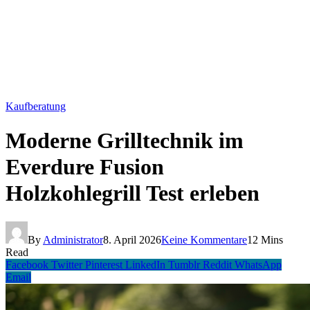
Kaufberatung
Moderne Grilltechnik im
Everdure Fusion
Holzkohlegrill Test erleben
By
Administrator
8. April 2026
Keine Kommentare
12 Mins
Read
Facebook
Twitter
Pinterest
LinkedIn
Tumblr
Reddit
WhatsApp
Email