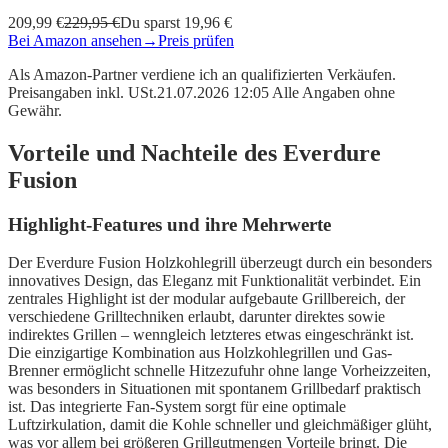
209,99 €
229,95 €
Du sparst 19,96 €
Bei Amazon ansehen
→
Preis prüfen
Als Amazon-Partner verdiene ich an qualifizierten Verkäufen.
Preisangaben inkl. USt.21.07.2026 12:05 Alle Angaben ohne
Gewähr.
Vorteile und Nachteile des Everdure
Fusion
Highlight-Features und ihre Mehrwerte
Der Everdure Fusion Holzkohlegrill überzeugt durch ein besonders
innovatives Design, das Eleganz mit Funktionalität verbindet. Ein
zentrales Highlight ist der modular aufgebaute Grillbereich, der
verschiedene Grilltechniken erlaubt, darunter direktes sowie
indirektes Grillen – wenngleich letzteres etwas eingeschränkt ist.
Die einzigartige Kombination aus Holzkohlegrillen und Gas-
Brenner ermöglicht schnelle Hitzezufuhr ohne lange Vorheizzeiten,
was besonders in Situationen mit spontanem Grillbedarf praktisch
ist. Das integrierte Fan-System sorgt für eine optimale
Luftzirkulation, damit die Kohle schneller und gleichmäßiger glüht,
was vor allem bei größeren Grillgutmengen Vorteile bringt. Die