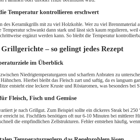
die Temperatur kontrollieren erschwert
 des Keramikgrills mit zu viel Holzkohle. Wer zu viel Brennmaterial auf
Die Temperatur schwankt dann stark und lässt sich kaum regulieren, wei
chrittweise ergänzt werden kann. So bleibt die Temperatur kontrollierb
rillgerichte – so gelingt jedes Rezept
eraturziele im Überblick
um zwischen Niedrigtemperaturgaren und scharfem Anbraten zu untersche
 Hähnchen. Hierbei bleibt das Fleisch zart und saftig, da es langsam ga
ze entsteht eine leckere Kruste und Röstaromen, was besonders bei Steak
für Fleisch, Fisch und Gemüse
riiert je nach Grillgut. Zum Beispiel sollte ein dickeres Steak bei 25
erreicht ist. Fischfilets benötigen oft nur 6-10 Minuten bei mittlerer
chnell die empfindlichen Zellstrukturen. Fehler entstehen häufig, wen
italen Temperaturreglern das Regelproblem lösen