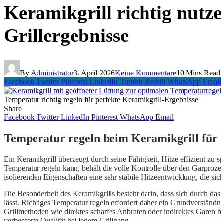
Keramikgrill richtig nutz
Grillergebnisse
By
Administrator
3. April 2026
Keine Kommentare
10 Mins Read
Facebook
Twitter
Pinterest
LinkedIn
Tumblr
Reddit
WhatsApp
Email
Temperatur richtig regeln für perfekte Keramikgrill-Ergebnisse
Share
Facebook
Twitter
LinkedIn
Pinterest
WhatsApp
Email
Temperatur regeln beim Keramikgrill für 
Ein Keramikgrill überzeugt durch seine Fähigkeit, Hitze effizient zu
Temperatur regeln kann, behält die volle Kontrolle über den Garproze
isolierenden Eigenschaften eine sehr stabile Hitzeentwicklung, die sic
Die Besonderheit des Keramikgrills besteht darin, dass sich durch d
lässt. Richtiges Temperatur regeln erfordert daher ein Grundverständn
Grillmethoden wie direktes scharfes Anbraten oder indirektes Garen 
verbesserte Qualität bei jedem Grillgang.