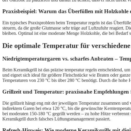
Praxisbeispiel: Warum das Überfüllen mit Holzkohle 
Ein typisches Praxisproblem beim Temperatur regeln ist das Überfüllen
steuern, da die große Glutmasse sehr träge auf Luftzufuhr reagiert. 
bleiben. Optimal ist eine moderate Menge Holzkohle, die bei Bedarf s
Die optimale Temperatur für verschiedene G
Niedrigtemperaturgaren vs. scharfes Anbraten – Temp
Beim Keramikgrill ist das präzise temperatur regeln entscheidend, 
und eignet sich ideal für größere Fleischstücke wie Braten oder ganze
Temperaturen von 230 °C bis über 280 °C benötigt. Durch die hohe Hit
Grillzeit und Temperatur: praxisnahe Empfehlungen 
Die grillzeit hängt eng mit der jeweiligen Temperatur zusammen und va
indirektem Garen bei etwa 120 °C, bis die gewünschte Kerntemperatur 
bei moderaten 150-180 °C gegrillt werden – zu hohe Hitze verbrennt s
Keramikgrill durch falsches Lüftungsmanagement passiert.
Refresh-Hinweis: Wie moderne Keramikgrills mit dig