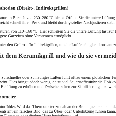
thoden (Direkt-, Indirektgrillen)
ratur im Bereich von 230–280 °C bleibt. Öffnen Sie die untere Lüftung d
ht schnell ihren Peak und bleibt durch gezieltes Nachjustieren stabil
aturen von 110–160 °C. Hier schließen Sie die untere Lüftung fast zur H
ngere Garzeiten ohne Verbrennen ermöglicht.
ter den Grillrost für Indirektgrillen, um die Luftfeuchtigkeit konsta
t dem Keramikgrill und wie du sie vermeid
r zu schnelles oder zu häufiges Lüften führt oft zu einem plötzlichen T
heint. Dies bringt jedoch wenig, da zu viel Sauerstoffzufuhr die Holzko
die Belüftung zu erhöhen und Zwischenzeiten zur Stabilisierung abzuwart
rmometer
raturfühler. Wird das Thermometer zu nah an der Brennquelle oder an de
ntsteht ein falsches Bild, das zu Über- oder Unterhitzung führen kann.
von Flammen oder direkter Hitze beeinflusst wird.