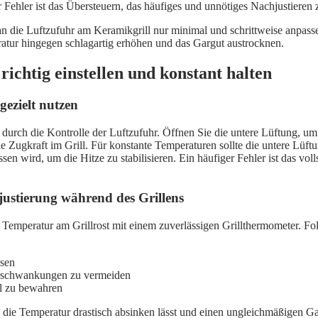
 Fehler ist das Übersteuern, das häufiges und unnötiges Nachjustieren 
 man die Luftzufuhr am Keramikgrill nur minimal und schrittweise anpa
atur hingegen schlagartig erhöhen und das Gargut austrocknen.
richtig einstellen und konstant halten
gezielt nutzen
 durch die Kontrolle der Luftzufuhr. Öffnen Sie die untere Lüftung, u
die Zugkraft im Grill. Für konstante Temperaturen sollte die untere Lüft
sen wird, um die Hitze zu stabilisieren. Ein häufiger Fehler ist das vo
ustierung während des Grillens
Temperatur am Grillrost mit einem zuverlässigen Grillthermometer. Fol
ssen
urschwankungen zu vermeiden
ll zu bewahren
s die Temperatur drastisch absinken lässt und einen ungleichmäßigen Ga