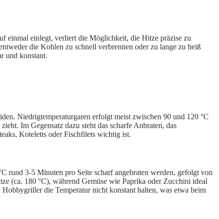
 einmal einlegt, verliert die Möglichkeit, die Hitze präzise zu
l entweder die Kohlen zu schnell verbrennen oder zu lange zu heiß
ar und konstant.
iden. Niedrigtemperaturgaren erfolgt meist zwischen 90 und 120 °C
r zieht. Im Gegensatz dazu steht das scharfe Anbraten, das
s, Koteletts oder Fischfilets wichtig ist.
0 °C rund 3-5 Minuten pro Seite scharf angebraten werden, gefolgt von
 Hitze (ca. 180 °C), während Gemüse wie Paprika oder Zucchini ideal
n Hobbygriller die Temperatur nicht konstant halten, was etwa beim