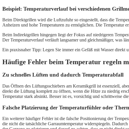
Beispiel: Temperaturverlauf bei verschiedenen Grillme
Beim Direktgrillen wird die Luftzufuhr so eingestellt, dass die Tempe
Anheizen und hohe Temperaturen zu ermöglichen. Die Temperatur erreic
Beim Indirektgrillen hingegen liegt der Fokus auf niedrigeren Temper
Der Temperaturverlauf verläuft langsamer und gleichmäßiger, was lä
Ein praxisnaher Tipp: Legen Sie immer ein Gefäß mit Wasser direkt un
Häufige Fehler beim Temperatur regeln mi
Zu schnelles Lüften und dadurch Temperaturabfall
Das Öffnen des Lüftungsschiebers am Keramikgrill ist essenziell, abe
direkt die Lüftung komplett zu öffnen, wenn die Hitze zu niedrig ersc
Temperatur stark absinkt. Besser ist es, vorsichtig und schrittweise 
Falsche Platzierung der Temperaturfühler oder The
Ein weiterer häufiger Fehler ist die falsche Positionierung der Tempe
die nicht die tatsächliche Garraumtemperatur widerspiegeln. Dadurch e
der Garzone zu platzieren und darauf zu achten, dass er nicht direkt 